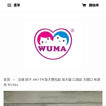
選單
購物車
›
首頁
涼感 排汗 AWJ-TW加大雙扣款 加大版 口袋款 大開口 布尿
布 WUMA