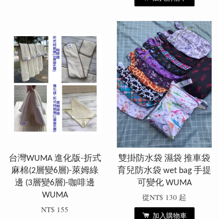
台灣WUMA 進化版-折式
雙掛防水袋 濕袋 推車袋
麻棉(2層變6層)-萊姆綠
育兒防水袋 wet bag 手提
邊 (3層變6層)-咖啡邊
可變化 WUMA
WUMA
從
NT$ 130
起
NT$ 155
加入購物車