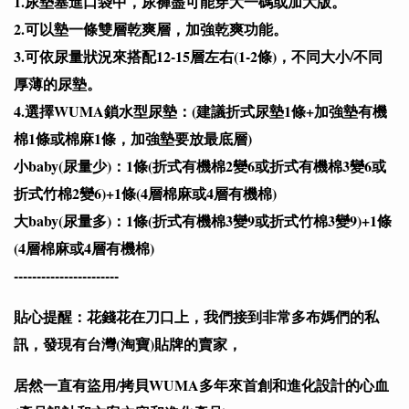
1.尿墊塞進口袋中，尿褲盡可能穿大一碼或加大版。
2.可以墊一條雙層乾爽層，加強乾爽功能。
3.可依尿量狀況來搭配12-15層左右(1-2條)，不同大小/不同
厚薄的尿墊。
4.選擇WUMA鎖水型尿墊：(建議折式尿墊1條+加強墊有機
棉1條或棉麻1條，加強墊要放最底層)
小baby(尿量少)：1條(折式有機棉2變6或折式有機棉3變6或
折式竹棉2變6)+1條(4層棉麻或4層有機棉)
大baby(尿量多)：1條(折式有機棉3變9或折式竹棉3變9)+1條
(4層棉麻或4層有機棉)
-----------------------
貼心提醒：花錢花在刀口上，我們接到非常多布媽們的私
訊，發現有台灣(淘寶)貼牌的賣家，
居然一直有盜用/拷貝WUMA多年來首創和進化設計的心血