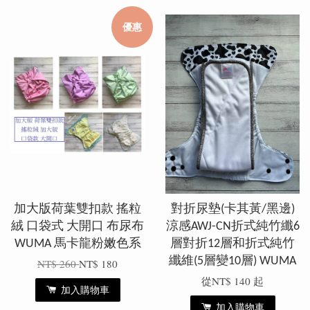
優惠
加大版荷葉雙扣款 搖粒
對折尿墊(卡其黃/黑邊)
絨 口袋式 大開口 布尿布
涼感AWJ-CN折式純竹纖6
WUMA 馬卡龍粉嫩色系
層對折12層和折式純竹
纖維(5層變10層) WUMA
NT$ 260
NT$ 180
從
NT$ 140
起
加入購物車
加入購物車