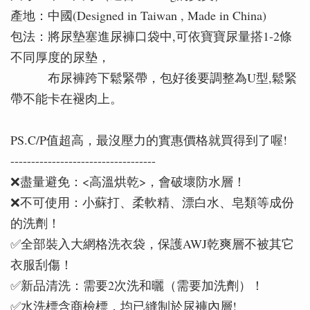
產地：中國(Designed in Taiwan , Made in China)
包法：將尿墊塞進尿褲口袋中,可依寶寶尿量搭1-2條
不同厚度的尿墊，
布尿褲跨下鬆緊帶，包好後要調整為U型,鬆緊
帶不能卡在褪肉上。
PS.C/P值超高，最沒壓力的實惠價格就買得到了喔!
-----------------------------------
❌盡量避免：<高溫烘乾>，會破壞防水層！
❌不可使用：小蘇打、柔軟精、漂白水、皂類等成份
的洗劑！
✅全部裝入大網格洗衣袋，保護AWJ乾爽層不被其它
衣服刮傷！
✅新品清洗：需要2次洗和曬（需要加洗劑）！
✅水洗標含商檢標，均已縫制於尿褲內層!